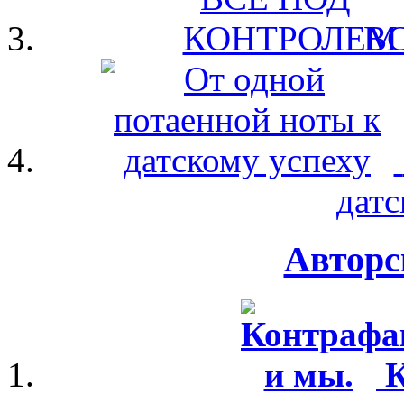
В
датс
Авторс
К