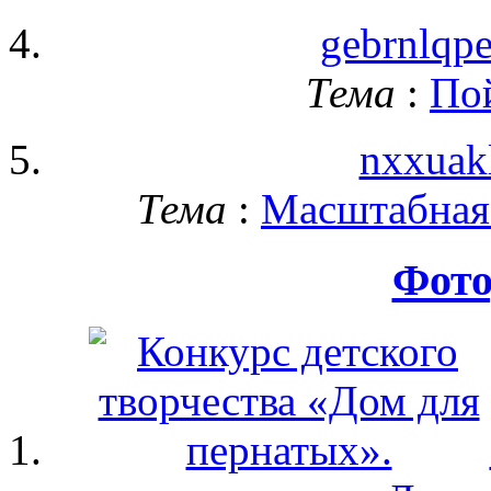
gebrnlqp
Тема
:
По
nxxuak
Тема
:
Масштабная 
Фото