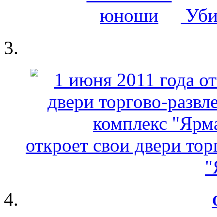
Уби
откроет свои двери тор
"