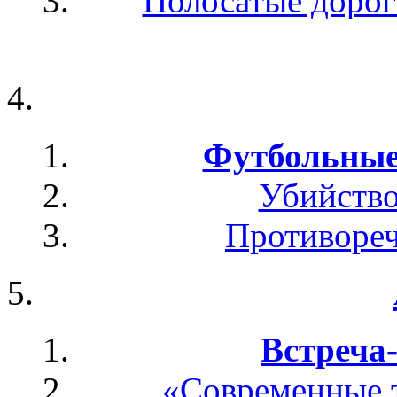
Полосатые дорог
Футбольные
Убийство
Противореч
Встреча
«Современные т