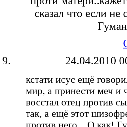
проти матери..кажет
сказал что если не 
Гуман
24.04.2010 0
кстати исус ещё говори
мир, а принести меч и 
восстал отец против сы
так, а ещё этот шизофре
против него ...О как! Г