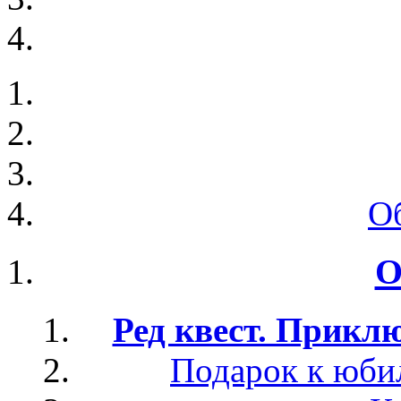
О
О
Ред квест. Прикл
Подарок к юбил