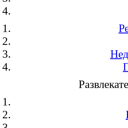
Р
Нед
Развлекат