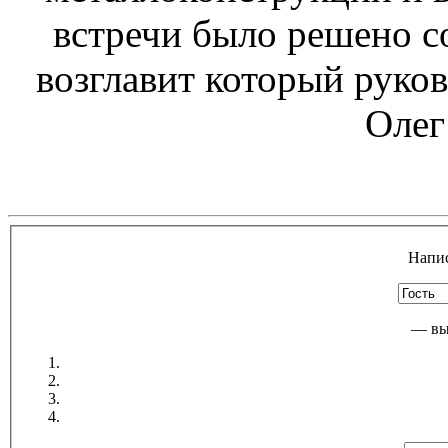
встречи было решено со
возглавит который руко
Олег
Напис
— вы