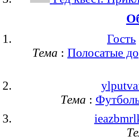
О
Гость
Тема
:
Полосатые до
ylputva
Тема
:
Футболь
ieazbmrl
Т