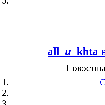
all
u
khta
в
Новостны
О