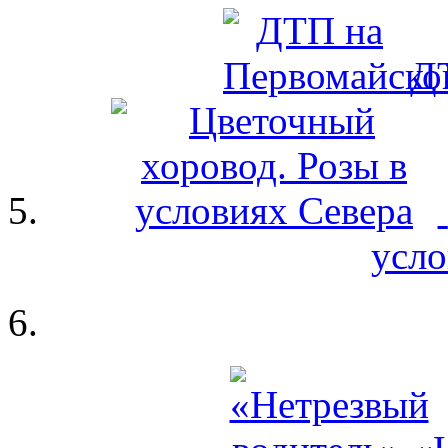
Д
усло