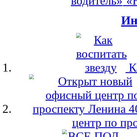
«
Ин
К
центр по пр