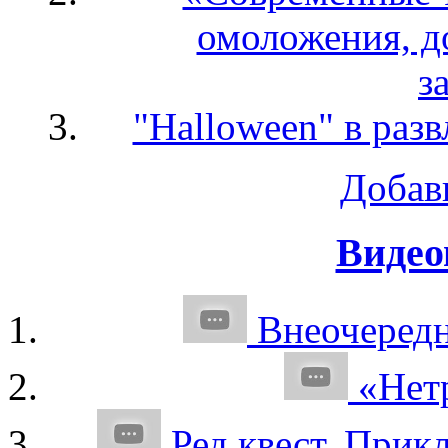
омоложения, д
з
"Halloween" в раз
Добав
Видео
Внеочередн
«Нет
Ред квест. Прик