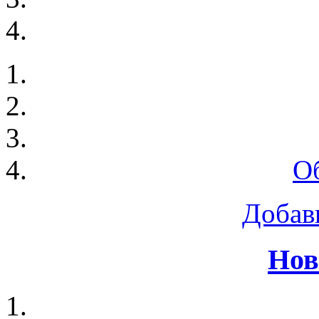
О
Добав
Нов