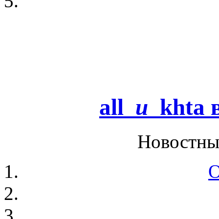
all
u
khta
в
Новостны
О