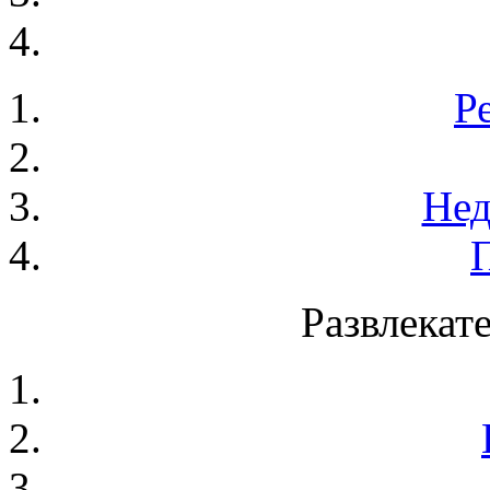
Р
Нед
Развлекат